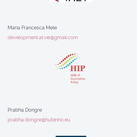
Maria Francesca Mele
development.at.vie@gmail.com
Prabha Dongre
prabha.dongre@hubinno.eu