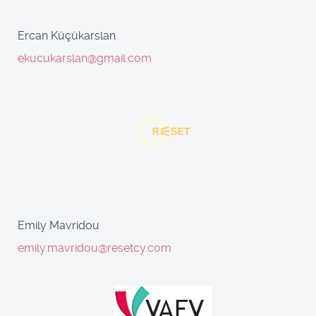
Ercan Küçükarslan
ekucukarslan@gmail.com
Emily Mavridou
emily.mavridou@resetcy.com